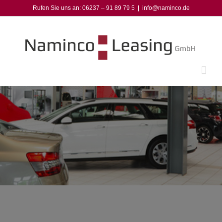
Zum
Rufen Sie uns an: 06237 – 91 89 79 5
|
info@naminco.de
Inhalt
springen