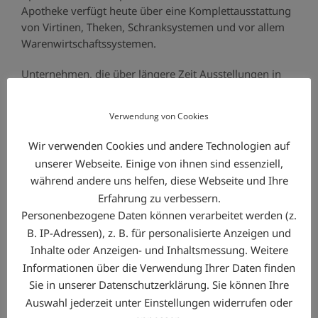
Apotheke verfügt heute über eine Komplettausstattung
von Virtinen, Theken, Schranksystemen und vor allem
Warenwirtschaftssystemen.
Unternehmen, die über längere Zeit Ausstellungen in
ihren Häusern haben, – zum Beispiel Möbelhäuser,
Sanitärausstatter, Küchenausstatter und andere –
Verwendung von Cookies
investieren viel Kapital in diese Ausstellungen. Das
Kapital wird in der Regel auf drei bis vier Jahre
Wir verwenden Cookies und andere Technologien auf
gebunden. Die Lösung, um die Liquidität zu erhalten
unserer Webseite. Einige von ihnen sind essenziell,
bietet Ihnen die Naminco-Leasing GmbH mit dem
während andere uns helfen, diese Webseite und Ihre
speziellen Ausstellungs-
LEASING.
Eine vorzeitige
Erfahrung zu verbessern.
Ablösung des Leasingvertrages wegen
Personenbezogene Daten können verarbeitet werden (z.
Ausstellungswechsel ist natürlich gegeben, so wie auch
B. IP-Adressen), z. B. für personalisierte Anzeigen und
das Leasing der neuen Ausstellungs Objekte. Gerne
Inhalte oder Anzeigen- und Inhaltsmessung. Weitere
beraten wir Sie individuell in diesem Bereich!
Informationen über die Verwendung Ihrer Daten finden
Mit unseren Partner finden wir speziell nach Ihren
Sie in unserer Datenschutzerklärung. Sie können Ihre
ausgerichteten Bedürfnissen schnelle und individuelle
Auswahl jederzeit unter Einstellungen widerrufen oder
Lösungen. Ihr Vorteil: Sie haben einen Ansprechpartner,