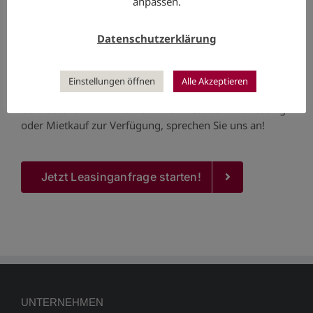
anpassen.
der Sie von der Anfrage bis zum Vertragsende betreut
und begleitet! Ab März können wir auch dem eiligen
Datenschutzerklärung
Kunden im Bereich vom € 500 netto bis € 20 000 netto
eine Entscheidung innerhalb von einer halben Stunde
bieten.
Einstellungen öffnen
Alle Akzeptieren
Gerne stehen wir Ihnen für Ihre Investition mit Leasing
oder Mietkauf zur Verfügung, sprechen Sie uns an!
Jetzt Leasinganfrage starten!
UNTERNEHMEN