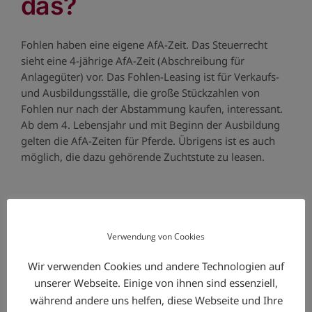
das?
Fohlen haben eine eigene AfA-Zeit. Das Steuerrecht
sieht eine 4-jährige AfA-Zeit (Abschreibung für
Anlagegüter) vor. Das Fohlen-Leasing ist für Verkaufs-
und Ausbildungsställe, die große Stückzahlen von
Fohlen nur nach der Abstammung kaufen, interessant.
Ab dem 4. Lebensjahr und mit Beginn der Ausbildung
gelten die AfA-Zeiten für Pferde. Übrigens ist es auch
möglich, die dazu gehörende Zuchtstute zu leasen.
Verwendung von Cookies
Suche
Wir verwenden Cookies und andere Technologien auf
nach:
unserer Webseite. Einige von ihnen sind essenziell,
während andere uns helfen, diese Webseite und Ihre
Neueste Beiträge