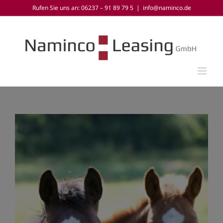
Zum
Rufen Sie uns an: 06237 – 91 89 79 5
|
info@naminco.de
Inhalt
springen
Zeige
grösseres
Bild