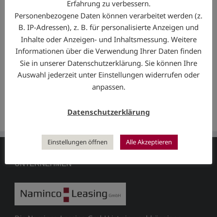
Erfahrung zu verbessern.
Fohlen leasen – geht das?
Personenbezogene Daten können verarbeitet werden (z.
B. IP-Adressen), z. B. für personalisierte Anzeigen und
Leasing für Unternehmen spezial!
Inhalte oder Anzeigen- und Inhaltsmessung. Weitere
Informationen über die Verwendung Ihrer Daten finden
Pferde auf Raten!
Sie in unserer Datenschutzerklärung. Sie können Ihre
Auswahl jederzeit unter Einstellungen widerrufen oder
Interessanter Artikel über Leasing!
anpassen.
Neues von Naminco
Datenschutzerklärung
Einstellungen öffnen
Alle Akzeptieren
UNTERNEHMEN