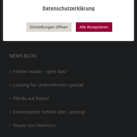
Datenschutzerklärung
Die Naminco-Leasing GmbH ist ein unabhängiger
Leasingmakler
, der mit seinen national und
international tätigen Leasing-Partnern in der Lage ist,
Einstellungen öffnen
Alle Akzeptieren
fast jedes gewünschte Leasingobjekt zu platzieren.
NEWS BLOG
Fohlen leasen – geht das?
Leasing für Unternehmen spezial!
Pferde auf Raten!
Interessanter Artikel über Leasing!
Neues von Naminco