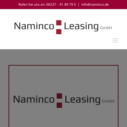
Zum
Rufen Sie uns an: 06237 – 91 89 79 5
|
info@naminco.de
Inhalt
springen
Zeige
grösseres
Bild