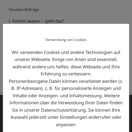
Neueste Beiträge
Fohlen leasen – geht das?
Leasing für Unternehmen spezial!
Verwendung von Cookies
Pferde auf Raten!
Wir verwenden Cookies und andere Technologien auf
unserer Webseite. Einige von ihnen sind essenziell,
Interessanter Artikel über Leasing!
während andere uns helfen, diese Webseite und Ihre
Neues von Naminco
Erfahrung zu verbessern.
Personenbezogene Daten können verarbeitet werden (z.
B. IP-Adressen), z. B. für personalisierte Anzeigen und
Inhalte oder Anzeigen- und Inhaltsmessung. Weitere
Informationen über die Verwendung Ihrer Daten finden
Sie in unserer Datenschutzerklärung. Sie können Ihre
UNTERNEHMEN
Auswahl jederzeit unter Einstellungen widerrufen oder
anpassen.