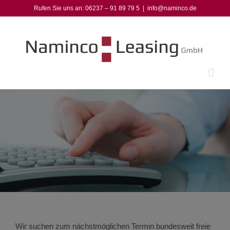
Zum
Rufen Sie uns an: 06237 – 91 89 79 5
|
info@naminco.de
Inhalt
springen
Wir suchen zum nächstmöglichen Termin bundesweit freie