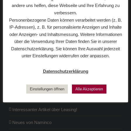
andere uns helfen, diese Webseite und Ihre Erfahrung zu
verbessern.
Die Naminco-Leasing GmbH ist ein unabhängiger
Personenbezogene Daten können verarbeitet werden (z. B.
Leasingmakler
, der mit seinen national und international
IP-Adressen), z. B. für personalisierte Anzeigen und Inhalte
tätigen Leasing-Partnern in der Lage ist, fast jedes
oder Anzeigen- und Inhaltsmessung. Weitere Informationen
gewünschte Leasingobjekt zu platzieren.
über die Verwendung Ihrer Daten finden Sie in unserer
Datenschutzerklärung. Sie können Ihre Auswahl jederzeit
unter Einstellungen widerrufen oder anpassen.
NEWS BLOG
Fohlen leasen – geht das?
Datenschutzerklärung
Leasing für Unternehmen spezial!
Einstellungen öffnen
Alle Akzeptieren
Pferde auf Raten!
Interessanter Artikel über Leasing!
Neues von Naminco