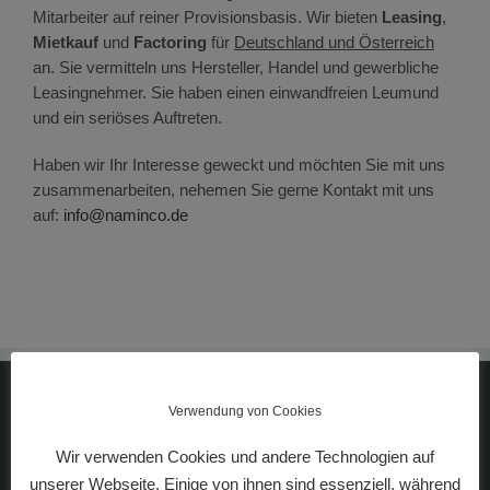
Mitarbeiter auf reiner Provisionsbasis. Wir bieten
Leasing
,
Mietkauf
und
Factoring
für
Deutschland und Österreich
an. Sie vermitteln uns Hersteller, Handel und gewerbliche
Leasingnehmer. Sie haben einen einwandfreien Leumund
und ein seriöses Auftreten.
Haben wir Ihr Interesse geweckt und möchten Sie mit uns
zusammenarbeiten, nehemen Sie gerne Kontakt mit uns
auf:
info@naminco.de
Verwendung von Cookies
UNTERNEHMEN
Wir verwenden Cookies und andere Technologien auf
unserer Webseite. Einige von ihnen sind essenziell, während