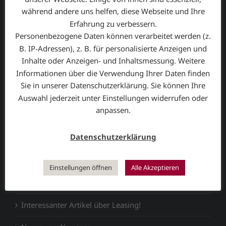
während andere uns helfen, diese Webseite und Ihre
Erfahrung zu verbessern.
Personenbezogene Daten können verarbeitet werden (z.
Die Naminco-Leasing GmbH ist ein unabhängiger
B. IP-Adressen), z. B. für personalisierte Anzeigen und
Leasingmakler
, der mit seinen national und
Inhalte oder Anzeigen- und Inhaltsmessung. Weitere
international tätigen Leasing-Partnern in der Lage ist,
Informationen über die Verwendung Ihrer Daten finden
fast jedes gewünschte Leasingobjekt zu platzieren.
Sie in unserer Datenschutzerklärung. Sie können Ihre
Auswahl jederzeit unter Einstellungen widerrufen oder
anpassen.
NEWS BLOG
Datenschutzerklärung
Fohlen leasen – geht das?
Leasing für Unternehmen spezial!
Einstellungen öffnen
Alle Akzeptieren
Pferde auf Raten!
Interessanter Artikel über Leasing!