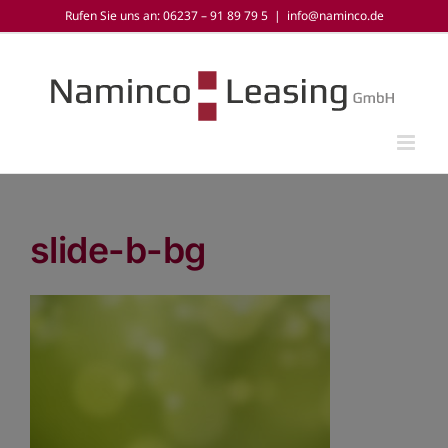
Zum
Rufen Sie uns an: 06237 – 91 89 79 5
|
info@naminco.de
Inhalt
springen
slide-b-bg