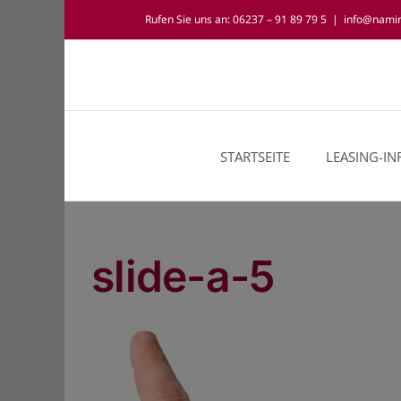
Zum
Rufen Sie uns an: 06237 – 91 89 79 5
|
info@nami
Inhalt
springen
STARTSEITE
LEASING-I
slide-a-5