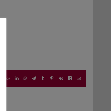
book
X
Reddit
LinkedIn
WhatsApp
Telegram
Tumblr
Pinterest
Vk
Xing
E-
Mail