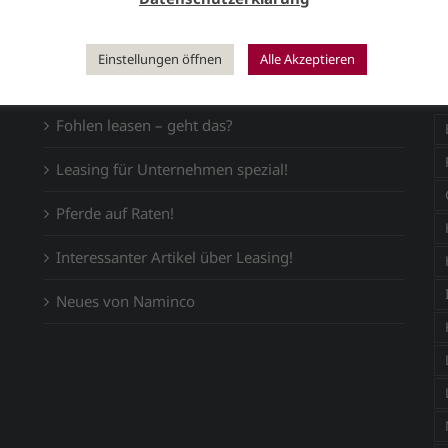
Einstellungen öffnen
Alle Akzeptieren
NEWS BLOG
T
Fohlen leasen – geht das?
Leasing für Unternehmen spezial!
Pferde auf Raten!
Interessanter Artikel über Leasing!
Neues von Naminco