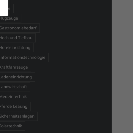
Boote
Flugzeuge
Gastronomiebedarf
Hoch-und Tiefbau
Hoteleinrichtung
Informationstechnologie
Kraftfahrzeuge
Ladeneinrichtung
Landwirtschaft
Medizintechnik
Pferde Leasing
Sicherheitsanlagen
Solartechnik