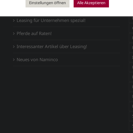
Einstellungen öffnen
Alle Akzeptieren
Fohlen leasen – geht das?
Leasing für Unternehmen spezial!
Pferde auf Raten!
Interessanter Artikel über Leasing!
Neues von Naminco