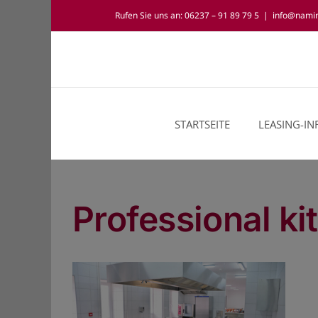
Zum
Rufen Sie uns an: 06237 – 91 89 79 5
|
info@nami
Inhalt
springen
STARTSEITE
LEASING-I
Professional ki