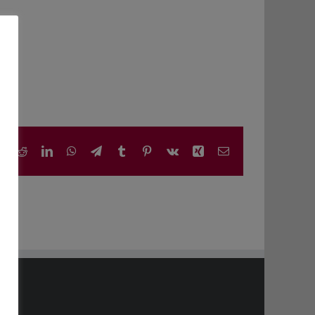
book
X
Reddit
LinkedIn
WhatsApp
Telegram
Tumblr
Pinterest
Vk
Xing
E-
Mail
AGS