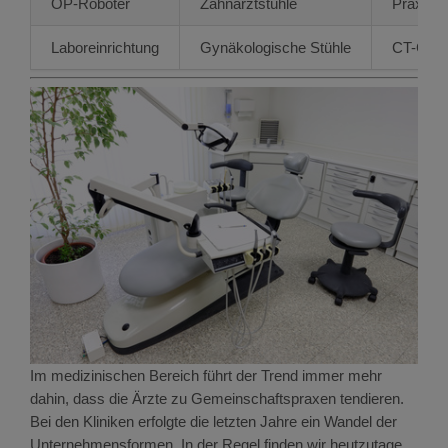
OP-Roboter
Zahnarztstühle
Praxisei
Laboreinrichtung
Gynäkologische Stühle
CT-Gerä
Im medizinischen Bereich führt der Trend immer mehr
dahin, dass die Ärzte zu Gemeinschaftspraxen tendieren.
Bei den Kliniken erfolgte die letzten Jahre ein Wandel der
Unternehmensformen. In der Regel finden wir heutzutage